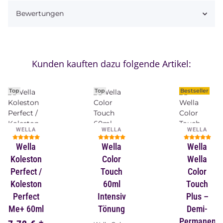
Bewertungen
Kunden kauften dazu folgende Artikel:
Top
Top
Bestseller
WELLA
WELLA
WELLA
Wella
Wella
Wella
Koleston
Color
Wella
Perfect /
Touch
Color
Koleston
60ml
Touch
Perfect
Intensiv
Plus –
Me+ 60ml
Tönung
Demi-
Permanent-