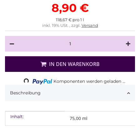
8,90 €
118,67 € pro 1 l
inkl. 19% USt. , zzgl.
Versand
IN DEN WARENKORB
Loading...
Komponenten werden geladen ...
Beschreibung
Inhalt:
Produkteigenschaft
Wert
75,00 ml