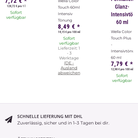
7,72 €
*
Wella Color
Glanz-
128,72 € pro 1 l
Touch 60ml
Sofort
Intensivtön
Intensiv
verfügbar
Tönung
60 ml
8,49 €
*
Wella Color
14,15 € pro 100 ml
Sofort
Touch Plus
verfügbar
-
Lieferzeit:
1
Intensivtönun
- 3
60 ml
Werktage
7,79 €
*
(DE -
Ausland
12,98 € pro 100 ml
abweichend)
Sofort
verfügbar
SCHNELLE LIEFERUNG MIT DHL
Zuverlässig, sicher und in 1–3 Tagen bei dir.