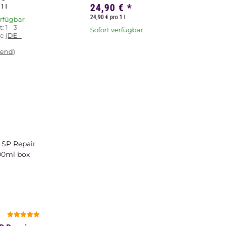
24,90 €
*
1 l
24,90 € pro 1 l
erfügbar
t:
1 - 3
Sofort verfügbar
ge
(DE -
end)