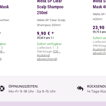
Wella SP Clear
Wella S
 Mask
Scalp Shampoo
Mask 4
250ml
Wella SP
400ml
oothen
Wella SP Clear Scalp
Shampoo 250ml
23,90
59,75 € pro 
*
9,90 €
*
Sofort v
39,60 € pro 1 l
Lieferzei
gbar
Sofort verfügbar
Werkta
- 3
Lieferzeit:
1 - 3
Ausland
DE -
Werktage
(DE -
abweich
Ausland
)
abweichend)
ÖFFNUNGSZEITEN:
RÜCKSEND
Mo–Fr 9–18 Uhr · Sa 9–15 Uhr
14 Tage Rü