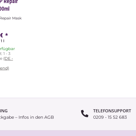
P Repair
00ml
 Repair Mask
 €
*
1 l
erfügbar
t:
1 - 3
ge
(DE -
end)
UNG
TELEFONSUPPORT
ckgabe – Infos in den AGB
0209 - 15 52 683