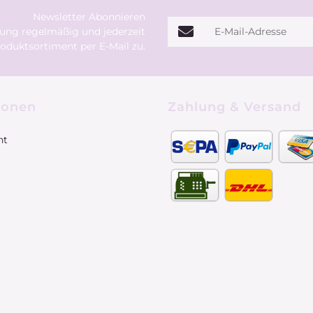
Newsletter Abonnieren
E-Mail-Adresse
rung
regelmäßig und jederzeit
oduktsortiment per E-Mail zu.
ionen
Zahlung & Versand
ht