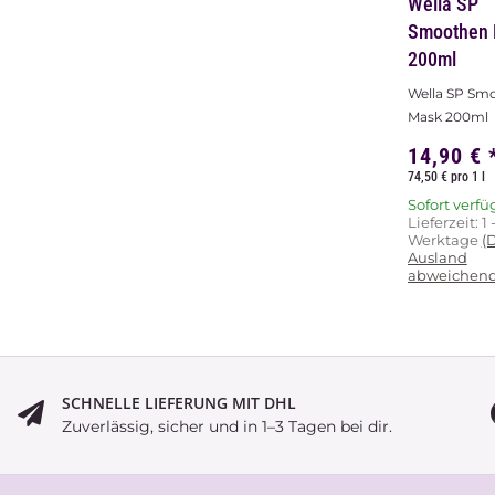
Wella SP
Smoothen
200ml
Wella SP Sm
Mask 200ml
14,90 €
74,50 € pro 1 l
Sofort verfü
Lieferzeit:
1 
Werktage
(
Ausland
abweichend
SCHNELLE LIEFERUNG MIT DHL
Zuverlässig, sicher und in 1–3 Tagen bei dir.