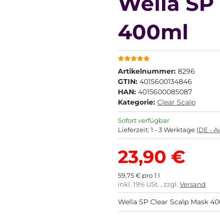
Wella SP
400ml
Artikelnummer:
8296
GTIN:
4015600134846
HAN:
4015600085087
Kategorie:
Clear Scalp
Sofort verfügbar
Lieferzeit:
1 - 3 Werktage
(DE - 
23,90 €
59,75 € pro 1 l
inkl. 19% USt. , zzgl.
Versand
Wella SP Clear Scalp Mask 4