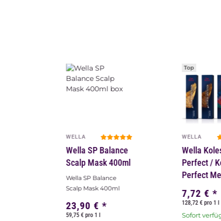
Top
WELLA
WELLA
Wella SP Balance
Wella Kole
Scalp Mask 400ml
Perfect / 
Perfect M
Wella SP Balance
Scalp Mask 400ml
7,72 €
*
128,72 € pro 1 l
23,90 €
*
Sofort verfü
59,75 € pro 1 l