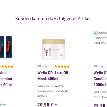
Kunden kauften dazu folgende Artikel:
WELLA
WELLA
ston
Wella SP -LuxeOil
Wella S
Koleston
Mask 400ml
Conditi
e+ 60ml
1000ml
Wella SP - LuxeOil
Keratin Restore Mask
Wella SP 
400ml
Conditio
20,90 €
*
gbar
29,90