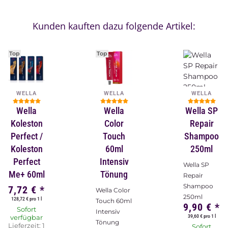
Kunden kauften dazu folgende Artikel:
Top
Top
WELLA
WELLA
WELLA
Wella
Wella
Wella SP
Koleston
Color
Repair
Perfect /
Touch
Shampoo
Koleston
60ml
250ml
Perfect
Intensiv
Wella SP
Me+ 60ml
Tönung
Repair
Shampoo
7,72 €
*
Wella Color
250ml
128,72 € pro 1 l
Touch 60ml
9,90 €
*
Sofort
Intensiv
39,60 € pro 1 l
verfügbar
Tönung
Lieferzeit:
1
Sofort