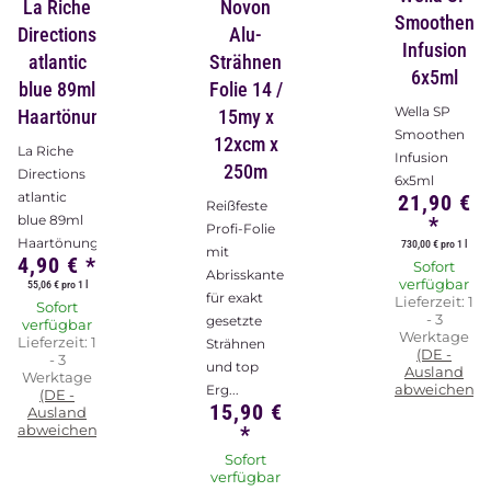
La Riche
Novon
Smoothen
Directions
Alu-
Infusion
atlantic
Strähnen
6x5ml
blue 89ml
Folie 14 /
Wella SP
Haartönung
15my x
Smoothen
12xcm x
La Riche
Infusion
250m
Directions
6x5ml
atlantic
21,90 €
Reißfeste
blue 89ml
*
Profi-Folie
Haartönung
730,00 € pro 1 l
mit
4,90 €
*
Sofort
Abrisskante
verfügbar
55,06 € pro 1 l
für exakt
Lieferzeit:
1
Sofort
- 3
gesetzte
verfügbar
Werktage
Lieferzeit:
1
Strähnen
(DE -
- 3
und top
Ausland
Werktage
abweichend)
Erg...
(DE -
15,90 €
Ausland
abweichend)
*
Sofort
verfügbar