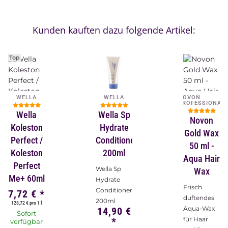
Kunden kauften dazu folgende Artikel:
Top
WELLA
WELLA
NOVON
PROFESSIONAL
Wella
Wella Sp
Novon
Koleston
Hydrate
Gold Wax
Perfect /
Conditioner
50 ml -
Koleston
200ml
Aqua Hair
Perfect
Wella Sp
Wax
Me+ 60ml
Hydrate
Frisch
Conditioner
7,72 €
*
duftendes
200ml
128,72 € pro 1 l
Aqua-Wax
14,90 €
Sofort
*
für Haar
verfügbar