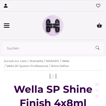
Zurück zur Liste
Startseite
MARKEN
Wella
Wella SP System Professional
Shine Define
Wella SP Shine
Finish 4x8ml