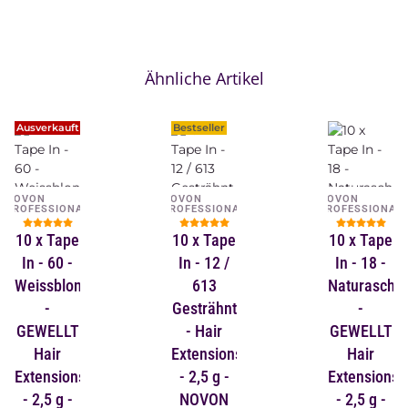
Ähnliche Artikel
Ausverkauft
Bestseller
NOVON
NOVON
NOVON
PROFESSIONAL
PROFESSIONAL
PROFESSIONAL
10 x Tape
10 x Tape
10 x Tape
In - 60 -
In - 12 /
In - 18 -
Weissblond
613
Naturaschb
-
Gesträhnt
-
GEWELLT
- Hair
GEWELLT
Hair
Extensions
Hair
Extensions
- 2,5 g -
Extensions
- 2,5 g -
NOVON
- 2,5 g -