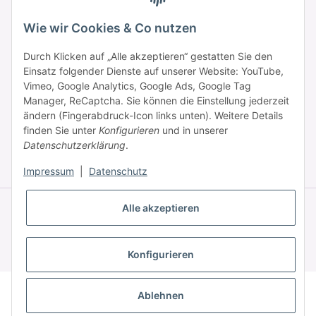
Wie wir Cookies & Co nutzen
Zahlung & Versand
Durch Klicken auf „Alle akzeptieren“ gestatten Sie den
Einsatz folgender Dienste auf unserer Website: YouTube,
Vimeo, Google Analytics, Google Ads, Google Tag
Manager, ReCaptcha. Sie können die Einstellung jederzeit
ändern (Fingerabdruck-Icon links unten). Weitere Details
finden Sie unter
Konfigurieren
und in unserer
Datenschutzerklärung
.
* Alle Preise inkl. gesetzlicher USt., zzgl.
Versand
Impressum
|
Datenschutz
© © 2025 HAAR PROFI – A brand of Novon Professional GmbH
Alle akzeptieren
Powered by
JTL-Shop
|
FIRE JTL-Shop Template
Konfigurieren
Ablehnen