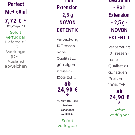
Perfect
Extensions
- Hair
Me+ 60ml
- 2,5 g -
Extensions
7,72 €
*
NOVON
- 2,5 g -
128,72 € pro 1 l
EXTENTIONS
NOVON
Sofort
EXTENTION
verfügbar
Verpackungsinhalt:
Lieferzeit:
1
10 Tressen ·
- 3
Verpackungsin
Werktage
hohe
10 Tressen ·
(DE -
Qualität zu
hohe
Ausland
günstigen
abweichend)
Qualität zu
Preisen ·
günstigen
100% Ech...
Preisen ·
ab
100% Ech...
24,90 €
ab
*
24,90 €
99,60 € pro 100 g
*
Weitere
Sofort
Variationen
erhältlich.
verfügbar
Sofort
verfügbar