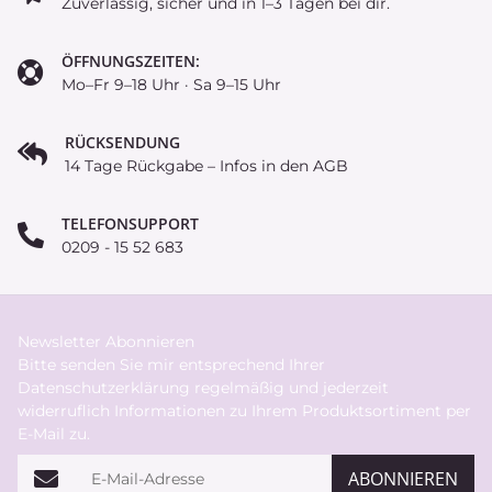
Zuverlässig, sicher und in 1–3 Tagen bei dir.
ÖFFNUNGSZEITEN:
Mo–Fr 9–18 Uhr · Sa 9–15 Uhr
RÜCKSENDUNG
14 Tage Rückgabe – Infos in den AGB
TELEFONSUPPORT
0209 - 15 52 683
Newsletter Abonnieren
Bitte senden Sie mir entsprechend Ihrer
Datenschutzerklärung
regelmäßig und jederzeit
widerruflich Informationen zu Ihrem Produktsortiment per
E-Mail zu.
E-Mail-Adresse
ABONNIEREN