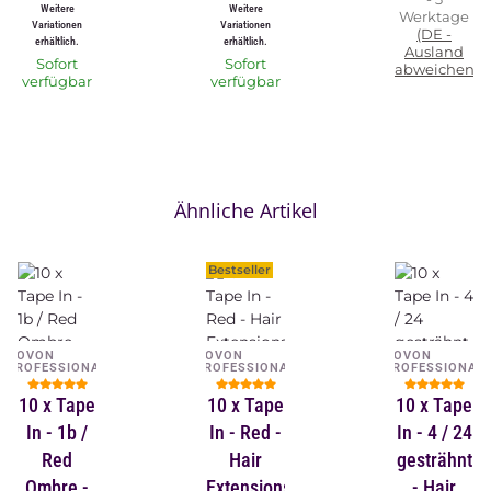
Weitere
Weitere
Werktage
Variationen
Variationen
(DE -
erhältlich.
erhältlich.
Ausland
Sofort
Sofort
abweichend)
verfügbar
verfügbar
Ähnliche Artikel
Bestseller
NOVON
NOVON
NOVON
PROFESSIONAL
PROFESSIONAL
PROFESSIONAL
10 x Tape
10 x Tape
10 x Tape
In - 1b /
In - Red -
In - 4 / 24
Red
Hair
gesträhnt
Ombre -
Extensions
- Hair