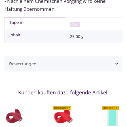
- Nach einem Chemischen Vorgang wird keine
Haftung übernommen.
Tape in:
Produkteigenschaft
Wert
Glatt
Inhalt:
25,00 g
Bewertungen
Kunden kauften dazu folgende Artikel:
Bestseller
Bestseller