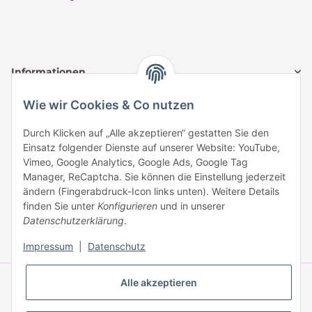
Informationen
Wie wir Cookies & Co nutzen
Zahlung & Versand
Durch Klicken auf „Alle akzeptieren“ gestatten Sie den
Einsatz folgender Dienste auf unserer Website: YouTube,
Vimeo, Google Analytics, Google Ads, Google Tag
Manager, ReCaptcha. Sie können die Einstellung jederzeit
ändern (Fingerabdruck-Icon links unten). Weitere Details
finden Sie unter
Konfigurieren
und in unserer
Datenschutzerklärung
.
* Alle Preise inkl. gesetzlicher USt., zzgl.
Versand
Impressum
|
Datenschutz
© © 2025 HAAR PROFI – A brand of Novon Professional GmbH
Alle akzeptieren
Powered by
JTL-Shop
|
FIRE JTL-Shop Template