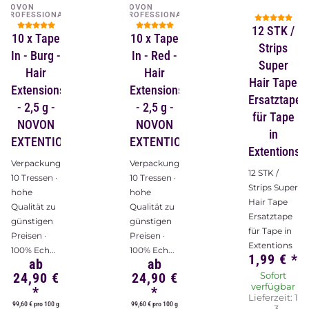
NOVON
NOVON
PROFESSIONAL
PROFESSIONAL
12 STK /
10 x Tape
10 x Tape
Strips
In - Burg -
In - Red -
Super
Hair
Hair
Hair Tape
Extensions
Extensions
Ersatztape
- 2,5 g -
- 2,5 g -
für Tape
NOVON
NOVON
in
EXTENTIONS
EXTENTIONS
Extentions
Verpackungsinhalt:
Verpackungsinhalt:
12 STK /
10 Tressen ·
10 Tressen ·
Strips Super
hohe
hohe
Hair Tape
Qualität zu
Qualität zu
Ersatztape
günstigen
günstigen
für Tape in
Preisen ·
Preisen ·
Extentions
100% Ech...
100% Ech...
1,99 €
*
ab
ab
24,90 €
24,90 €
Sofort
verfügbar
*
*
Lieferzeit:
1
99,60 € pro 100 g
99,60 € pro 100 g
- 3