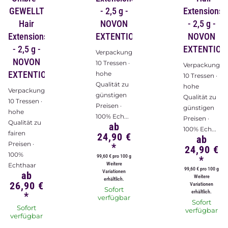
GEWELLT
- 2,5 g -
Extensions
Hair
NOVON
- 2,5 g -
Extensions
EXTENTIONS
NOVON
- 2,5 g -
EXTENTION
Verpackungsinhalt:
NOVON
10 Tressen ·
Verpackungsin
EXTENTIONS
hohe
10 Tressen ·
Qualität zu
hohe
Verpackungsinhalt:
günstigen
Qualität zu
10 Tressen ·
Preisen ·
günstigen
hohe
100% Ech...
Preisen ·
Qualität zu
ab
100% Ech...
fairen
24,90 €
ab
Preisen ·
*
24,90 €
100%
99,60 € pro 100 g
*
Weitere
Echthaar
99,60 € pro 100 g
Variationen
ab
Weitere
erhältlich.
26,90 €
Variationen
Sofort
erhältlich.
*
verfügbar
Sofort
Sofort
verfügbar
verfügbar