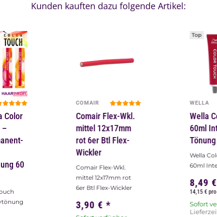
Kunden kauften dazu folgende Artikel:
Top
COMAIR
WELLA
a Color
Comair Flex-Wkl.
Wella C
 –
mittel 12x17mm
60ml In
anent-
rot 6er Btl Flex-
Tönung
Wickler
Wella Co
nung 60
60ml Int
Comair Flex-Wkl.
mittel 12x17mm rot
8,49 
6er Btl Flex-Wickler
Touch
14,15 € pro
ivtönung
3,90 €
*
Sofort v
Lieferzei