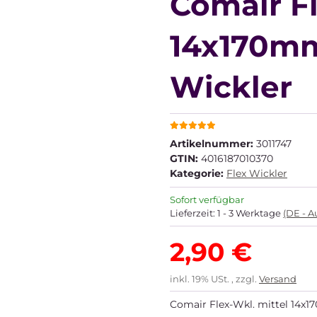
Comair Fl
14x170mm 
Wickler
Artikelnummer:
3011747
GTIN:
4016187010370
Kategorie:
Flex Wickler
Sofort verfügbar
Lieferzeit:
1 - 3 Werktage
(DE - 
2,90 €
inkl. 19% USt. , zzgl.
Versand
Comair Flex-Wkl. mittel 14x1