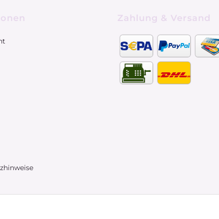
ionen
Zahlung & Versand
ht
tzhinweise