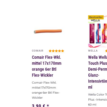
Bestseller
COMAIR
WELLA
Comair Flex-Wkl.
Wella Well
mittel 17x170mm
Touch Plus
orange 6er Btl
Demi-Perm
Flex-Wickler
Glanz-
Intensivtö
Comair Flex-Wkl.
ml
mittel 17x170mm
orange 6er Btl Flex-
Wella Color 
Wickler
Plus -Intens
60 ml
3,90 €
*