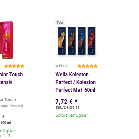
Top
WELLA
olor Touch
Wella Koleston
tensiv
Perfect / Koleston
Perfect Me+ 60ml
lor Touch
7,72 €
*
ensiv Tönung
128,72 € pro 1 l
Sofort verfügbar
€
*
 100 ml
erfügbar
t:
1 - 3