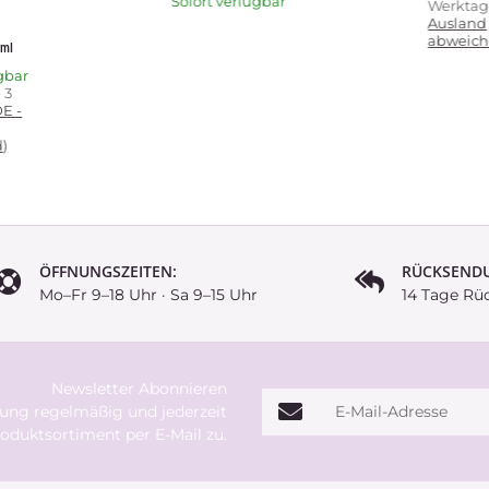
Sofort verfügbar
Werkta
Ausland
abweich
 ml
gbar
- 3
DE -
)
ÖFFNUNGSZEITEN:
RÜCKSEND
Mo–Fr 9–18 Uhr · Sa 9–15 Uhr
14 Tage Rü
Newsletter Abonnieren
E-Mail-Adresse
rung
regelmäßig und jederzeit
oduktsortiment per E-Mail zu.