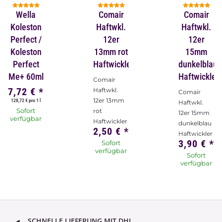
Wella
Comair
Comair
Koleston
Haftwkl.
Haftwkl.
Perfect /
12er
12er
Koleston
13mm rot
15mm
Perfect
Haftwickler
dunkelblau
Me+ 60ml
Haftwickler
Comair
7,72 €
*
Haftwkl.
Comair
12er 13mm
128,72 € pro 1 l
Haftwkl.
Sofort
rot
12er 15mm
verfügbar
Haftwickler
dunkelblau
2,50 €
*
Haftwickler
3,90 €
*
Sofort
verfügbar
Sofort
verfügbar
SCHNELLE LIEFERUNG MIT DHL