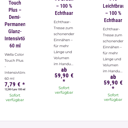
Touch
– 100 %
Leichtbraun
Plus –
Echthaar
– 100 %
Demi-
Echthaar
Echthaar-
Permanent-
Tresse zum
Echthaar-
Glanz-
schonenden
Tresse zum
Intensivtönung
Einnähen –
schonenden
60 ml
für mehr
Einnähen –
Länge und
für mehr
Wella Color
Volumen
Länge und
Touch Plus
im Handu...
Volumen
-
ab
im Handu...
Intensivtönung
59,90 €
ab
60 ml
*
59,90 €
7,79 €
*
*
Sofort
12,98 € pro 100 ml
verfügbar
Sofort
Sofort
verfügbar
verfügbar