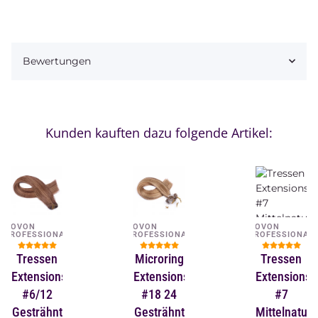
Bewertungen
Kunden kauften dazu folgende Artikel:
NOVON
NOVON
NOVON
PROFESSIONAL
PROFESSIONAL
PROFESSIONAL
Tressen
Microring
Tressen
Extensions
Extensions
Extensions
#6/12
#18 24
#7
Gesträhnt
Gesträhnt
Mittelnatur