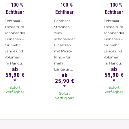
– 100 %
– 100 %
– 100 %
Echthaar
Echthaar
Echthaar
Echthaar-
Echthaar-
Echthaar-
Tresse zum
Strähnen
Tresse zum
schonenden
zum
schonenden
Einnähen –
schonenden
Einnähen –
für mehr
Einsetzen
für mehr
Länge und
mit Micro-
Länge und
Volumen
Ring – für
Volumen
im Handu...
mehr
im Handu...
ab
ab
Länge un...
59,90 €
59,90 €
ab
*
*
25,90 €
*
Sofort
Sofort
verfügbar
verfügbar
Sofort
verfügbar