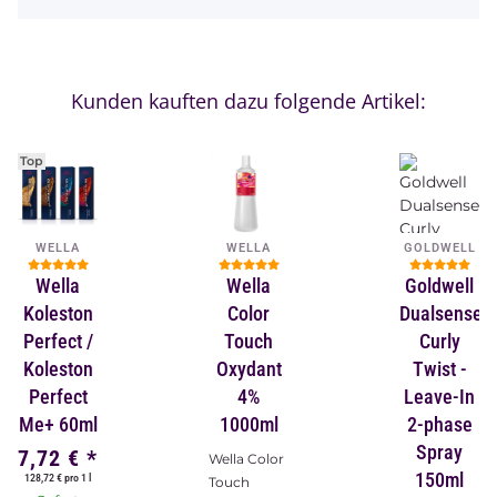
Kunden kauften dazu folgende Artikel:
Top
WELLA
WELLA
GOLDWELL
Wella
Wella
Goldwell
Koleston
Color
Dualsenses
Perfect /
Touch
Curly
Koleston
Oxydant
Twist -
Perfect
4%
Leave-In
Me+ 60ml
1000ml
2-phase
Spray
7,72 €
*
Wella Color
150ml
128,72 € pro 1 l
Touch