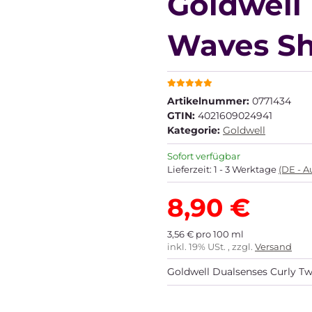
Goldwell 
Waves S
Artikelnummer:
0771434
GTIN:
4021609024941
Kategorie:
Goldwell
Sofort verfügbar
Lieferzeit:
1 - 3 Werktage
(DE - 
8,90 €
3,56 € pro 100 ml
inkl. 19% USt. , zzgl.
Versand
Goldwell Dualsenses Curly T