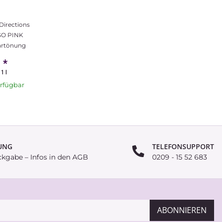
Directions
O PINK
artönung
€
*
1 l
erfügbar
UNG
TELEFONSUPPORT
ckgabe – Infos in den AGB
0209 - 15 52 683
ABONNIEREN