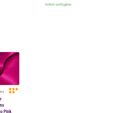
Sofort verfügbar
ONS
e
ons
o Pink