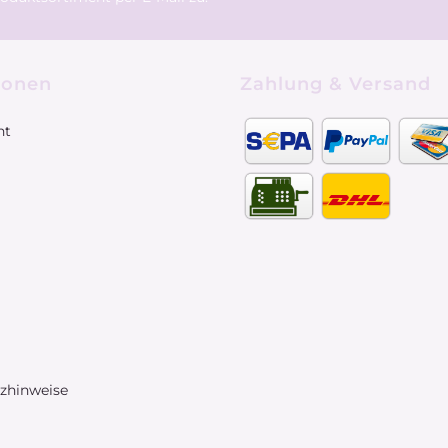
ionen
Zahlung & Versand
ht
tzhinweise