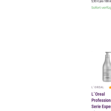
5,93 € pro 100 
Sofort verfü
L´OREAL
L`Oreal
Profession
Serie Exper