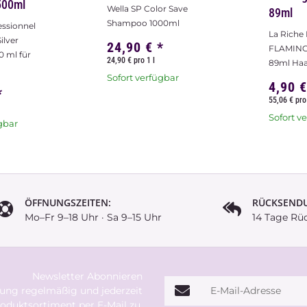
500ml
Wella SP Color Save
89ml
Shampoo 1000ml
essionnel
La Riche 
ilver
24,90 €
*
FLAMING
 ml für
24,90 € pro 1 l
89ml Ha
Sofort verfügbar
4,90 
*
55,06 € pro 
Sofort v
gbar
ÖFFNUNGSZEITEN:
RÜCKSEND
Mo–Fr 9–18 Uhr · Sa 9–15 Uhr
14 Tage Rü
Newsletter Abonnieren
E-Mail-Adresse
rung
regelmäßig und jederzeit
oduktsortiment per E-Mail zu.