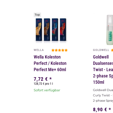
Top
WELLA
GOLDWELL
Wella Koleston
Goldwell
Perfect / Koleston
Dualsenses
Perfect Me+ 60ml
Twist - Le
2-phase S
7,72 €
*
150ml
128,72 € pro 1 l
Sofort verfügbar
Goldwell Dua
Curly Twist -
2-phase Spra
8,90 €
*