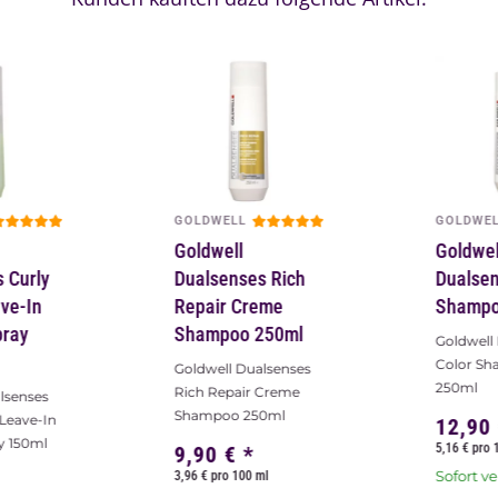
GOLDWELL
GOLDWE
Goldwell
Goldwel
 Curly
Dualsenses Rich
Dualsen
ave-In
Repair Creme
Shampo
pray
Shampoo 250ml
Goldwell
Color S
Goldwell Dualsenses
250ml
Rich Repair Creme
lsenses
Shampoo 250ml
 Leave-In
12,90
y 150ml
5,16 € pro 
9,90 €
*
Sofort v
3,96 € pro 100 ml