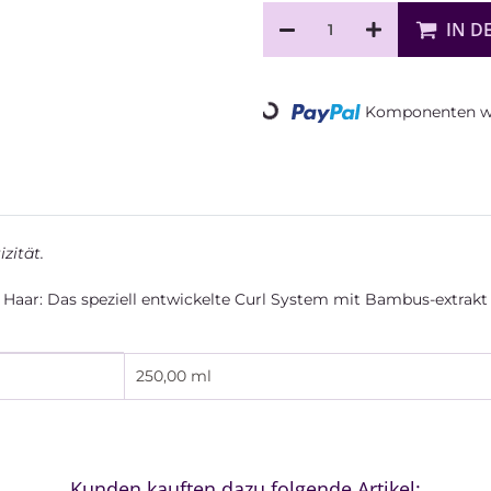
IN D
Loading...
Komponenten we
zität.
s Haar: Das speziell entwickelte Curl System mit Bambus-extrakt
250,00 ml
Kunden kauften dazu folgende Artikel: