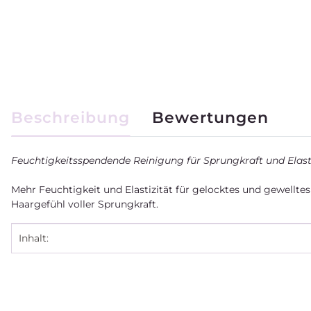
weitere Registerkarten anzeigen
Beschreibung
Bewertungen
Feuchtigkeitsspendende Reinigung für Sprungkraft und Elasti
Mehr Feuchtigkeit und Elastizität für gelocktes und gewellte
Haargefühl voller Sprungkraft.
Produkteigenschaft
Wert
Inhalt: