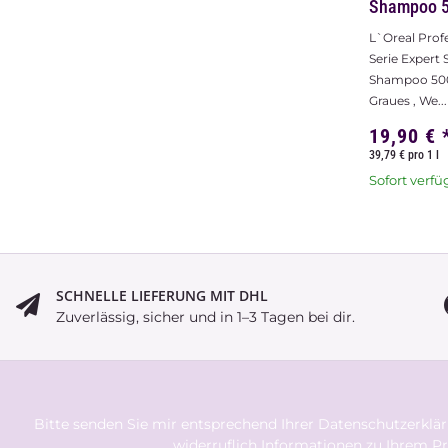
Shampoo 
L`Oreal Prof
Serie Expert S
Shampoo 500
Graues , We...
19,90 €
39,79 € pro 1 l
Sofort verfü
SCHNELLE LIEFERUNG MIT DHL
Zuverlässig, sicher und in 1–3 Tagen bei dir.
Bitte senden Sie mir entsprechend Ihrer
Datenschutzerklä
widerruflich Informationen zu Ihrem Pr