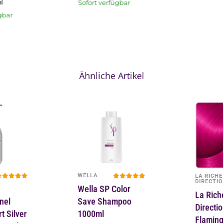
Sofort verfügbar
ml
gbar
Ähnliche Artikel
WELLA
LA RICHE
DIRECTI
Wella SP Color
La Rich
nel
Save Shampoo
Directi
t Silver
1000ml
Flaming