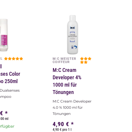
LL
M:C MEISTER
COIFFEUR
l
M:C Cream
ses Color
Developer 4%
o 250ml
1000 ml für
 Dualsenses
Tönungen
hampoo
M:C Cream Developer
4.0 % 1000 ml für
 €
*
Tönungen
100 ml
4,90 €
*
erfügbar
4,90 € pro 1 l