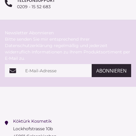
TELEFONSUPPORT
0209 - 15 52 683
Newsletter Abonnieren
Bitte senden Sie mir entsprechend Ihrer
Datenschutzerklärung
regelmäßig und jederzeit
widerruflich Informationen zu Ihrem Produktsortiment per
E-Mail zu.
E-Mail-Adresse
ABONNIEREN
Köktürk Kosmetik
Lockhofstrasse 10b