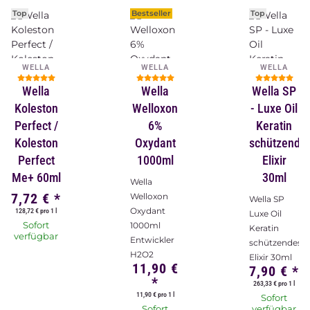
Top
Bestseller
Top
WELLA
WELLA
WELLA
Wella
Wella
Wella SP
Koleston
Welloxon
- Luxe Oil
Perfect /
6%
Keratin
Koleston
Oxydant
schützende
Perfect
1000ml
Elixir
Me+ 60ml
30ml
Wella
7,72 €
*
Welloxon
Wella SP
Oxydant
128,72 € pro 1 l
Luxe Oil
Sofort
1000ml
Keratin
verfügbar
Entwickler
schützendes
H2O2
Elixir 30ml
11,90 €
7,90 €
*
*
263,33 € pro 1 l
11,90 € pro 1 l
Sofort
Sofort
verfügbar