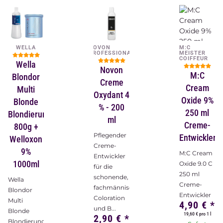
WELLA
NOVON
M:C
PROFESSIONAL
MEISTER
COIFFEUR
Wella
Novon
M:C
Blondor
Creme
Cream
Multi
Oxydant 4
Oxide 9%
Blonde
% - 200
250 ml
Blondierung
ml
Creme-
800g +
Pflegender
Entwickler
Welloxon
Creme-
9%
M:C Cream
Entwickler
1000ml
Oxide 9.0 C
für die
250 ml
schonende,
Wella
Creme-
fachmännische
Blondor
Entwickler
Coloration
Multi
4,90 €
*
und B...
Blonde
19,60 € pro 1 l
2,90 €
*
Blondierung