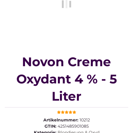
Novon Creme
Oxydant 4 % - 5
Liter
Artikelnummer:
10212
GTIN:
4251485901085
Kategorie:
Blondierung & Oxyd