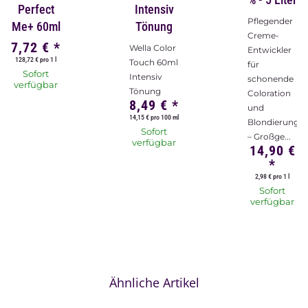
Perfect
Intensiv
Pflegender
Me+ 60ml
Tönung
Creme-
7,72 €
*
Wella Color
Entwickler
128,72 € pro 1 l
Touch 60ml
für
Sofort
Intensiv
schonende
verfügbar
Tönung
Coloration
8,49 €
*
und
14,15 € pro 100 ml
Blondierung
Sofort
– Großge...
verfügbar
14,90 €
*
2,98 € pro 1 l
Sofort
verfügbar
Ähnliche Artikel