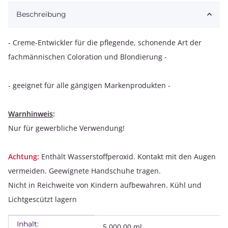
Loading...
Beschreibung
- Creme-Entwickler für die pflegende, schonende Art der
fachmännischen Coloration und Blondierung -
- geeignet für alle gängigen Markenprodukten -
Warnhinweis
:
Nur für gewerbliche Verwendung!
Achtung:
Enthält Wasserstoffperoxid. Kontakt mit den Augen
vermeiden. Geewignete Handschuhe tragen.
Nicht in Reichweite von Kindern aufbewahren. Kühl und
Lichtgescützt lagern
Inhalt:
Produkteigenschaft
Wert
5.000,00 ml