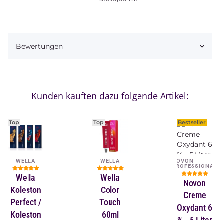
Bewertungen
Kunden kauften dazu folgende Artikel:
Top
Top
Bestseller
WELLA
WELLA
NOVON
PROFESSIONAL
Wella
Wella
Novon
Koleston
Color
Creme
Perfect /
Touch
Oxydant 6
Koleston
60ml
% - 5 Liter