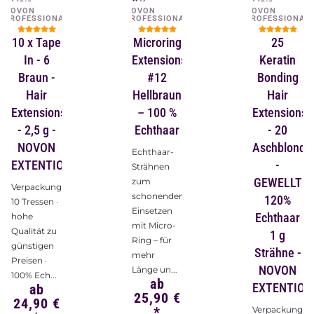
NOVON
NOVON
NOVON
PROFESSIONAL
PROFESSIONAL
PROFESSIONAL
10 x Tape
Microring
25
In - 6
Extensions
Keratin
Braun -
#12
Bonding
Hair
Hellbraun
Hair
Extensions
– 100 %
Extensions
- 2,5 g -
Echthaar
- 20
NOVON
Aschblond
Echthaar-
EXTENTIONS
-
Strähnen
GEWELLT
zum
Verpackungsinhalt:
schonenden
120%
10 Tressen ·
Einsetzen
Echthaar
hohe
mit Micro-
Qualität zu
1 g
Ring – für
günstigen
Strähne -
mehr
Preisen ·
NOVON
Länge un...
100% Ech...
ab
EXTENTION
ab
25,90 €
24,90 €
*
Verpackungsin