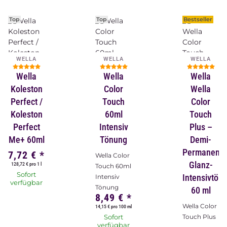
Top
Top
Bestseller
WELLA
WELLA
WELLA
Wella
Wella
Wella
Koleston
Color
Wella
Perfect /
Touch
Color
Koleston
60ml
Touch
Perfect
Intensiv
Plus –
Me+ 60ml
Tönung
Demi-
Permanent-
7,72 €
*
Wella Color
Glanz-
128,72 € pro 1 l
Touch 60ml
Sofort
Intensivtön
Intensiv
verfügbar
Tönung
60 ml
8,49 €
*
Wella Color
14,15 € pro 100 ml
Sofort
Touch Plus
verfügbar