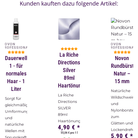
Kunden kauften dazu folgende Artikel:
NOVON
NOVON
PROFESSIONAL
PROFESSIONAL
La Riche
Dauerwelle
Novon
Directions
1 - für
Rundbürste
Silver
normales
Natur –
89ml
Haar - 1
15 mm
Haartönung
Liter
Natürliche
La Riche
Wildschwein-
Sorgt für
Directions
und
gleichmäßige
SILVER
Nylonborsten
Umformung
89ml
zum
und
Haartönung
Glätten und
natürliche
4,90 €
*
Lockendrehen
Wellen mit
55,06 € pro 1 l
5,90 €
*
Sprungkraft,