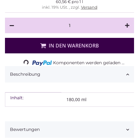
60,56 € pro 1 l
inkl. 19% USt. , zzgl.
Versand
IN DEN WARENKORB
Loading...
Komponenten werden geladen ...
Beschreibung
Inhalt:
Produkteigenschaft
Wert
180,00 ml
Bewertungen