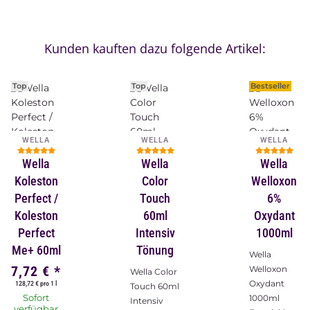
Kunden kauften dazu folgende Artikel:
Top
Top
Bestseller
WELLA
WELLA
WELLA
Wella
Wella
Wella
Koleston
Color
Welloxon
Perfect /
Touch
6%
Koleston
60ml
Oxydant
Perfect
Intensiv
1000ml
Me+ 60ml
Tönung
Wella
7,72 €
*
Welloxon
Wella Color
Oxydant
128,72 € pro 1 l
Touch 60ml
Sofort
1000ml
Intensiv
verfügbar