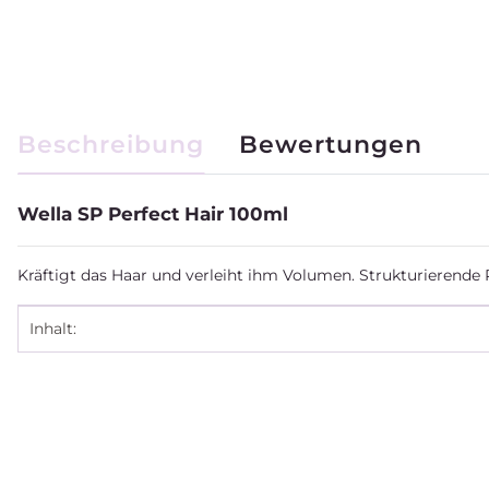
weitere Registerkarten anzeigen
Beschreibung
Bewertungen
Wella SP Perfect Hair 100ml
Kräftigt das Haar und verleiht ihm Volumen. Strukturierende P
Produkteigenschaft
Wert
Inhalt: