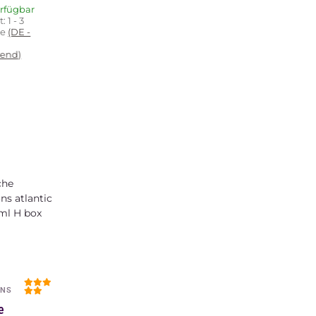
erfügbar
t:
1 - 3
ge
(DE -
end)
IONAL
lu-