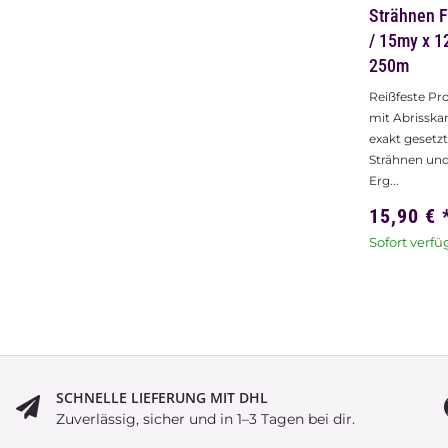
Smoothen
Infusion 6
Wella SP Sm
Infusion 6x5
21,90 €
730,00 € pro 1 l
Sofort verfü
Lieferzeit:
1 
Werktage
(
Ausland
abweichend
SCHNELLE LIEFERUNG MIT DHL
Zuverlässig, sicher und in 1–3 Tagen bei dir.