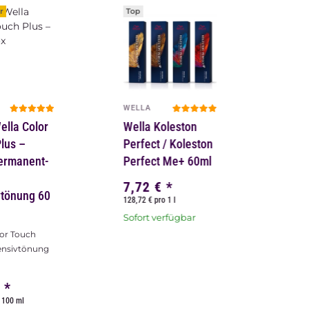
r
Top
WELLA
ella Color
Wella Koleston
lus –
Perfect / Koleston
ermanent-
Perfect Me+ 60ml
7,72 €
*
vtönung 60
128,72 € pro 1 l
Sofort verfügbar
lor Touch
tensivtönung
€
*
 100 ml