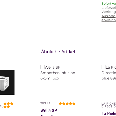
Sofort v
Lieferzei
Werkta
Ausland
abweich
Ähnliche Artikel
LA RICHE
NOVON
DIRECTIONS
PROFESS
La Riche
Novon A