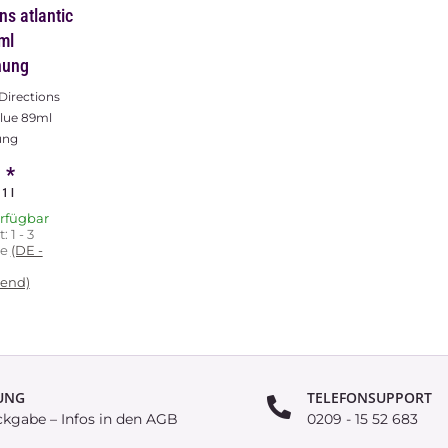
n Folie 14
x 12xcm x
 Profi-Folie
skante für
etzte
 und top
 €
*
erfügbar
UNG
TELEFONSUPPORT
ckgabe – Infos in den AGB
0209 - 15 52 683