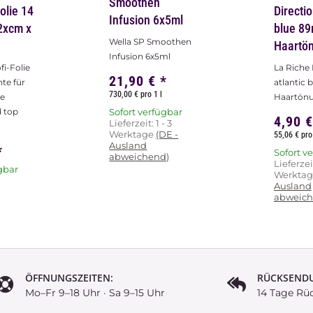
Directions atlantic
Strähne
x5ml
blue 89ml
/ 15my 
oothen
Haartönung
250m
ml
La Riche Directions
Reißfeste
*
atlantic blue 89ml
mit Abris
Haartönung
exakt ges
gbar
Strähnen
4,90 €
*
- 3
Erg...
DE -
55,06 € pro 1 l
15,90
Sofort verfügbar
)
Lieferzeit:
1 - 3
Sofort v
Werktage
(DE -
Ausland
abweichend)
ÖFFNUNGSZEITEN:
RÜCKSEND
Mo–Fr 9–18 Uhr · Sa 9–15 Uhr
14 Tage Rü