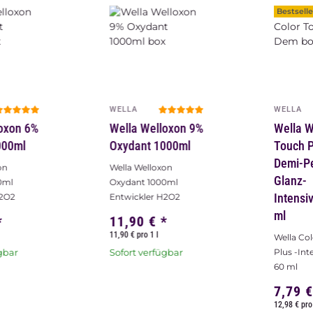
Bestselle
WELLA
WELLA
oxon 6%
Wella Welloxon 9%
Wella W
000ml
Oxydant 1000ml
Touch P
Demi-P
on
Wella Welloxon
Glanz-
0ml
Oxydant 1000ml
Intensi
H2O2
Entwickler H2O2
ml
*
11,90 €
*
11,90 € pro 1 l
Wella Co
gbar
Sofort verfügbar
Plus -In
60 ml
7,79 
12,98 € pro