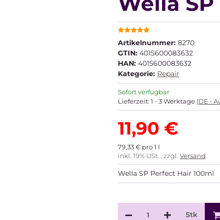
Wella SP 
Artikelnummer:
8270
GTIN:
4015600083632
HAN:
4015600083632
Kategorie:
Repair
Sofort verfügbar
Lieferzeit:
1 - 3 Werktage
(DE - 
11,90 €
79,33 € pro 1 l
inkl. 19% USt. , zzgl.
Versand
Wella SP Perfect Hair 100ml
Stk