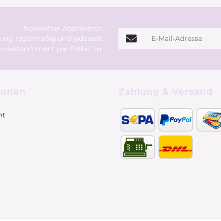
Newsletter Abonnieren
E-Mail-Adresse
rung
regelmäßig und jederzeit
oduktsortiment per E-Mail zu.
ionen
Zahlung & Versand
ht