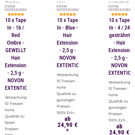
NOVON
NOVON
NOVON
PROFESSIONAL
PROFESSIONAL
PROFESSIONAL
10 x Tape
10 x Tape
10 x Tape
In - 1b /
In - Blue -
In - 4 / 24
Red
Hair
gesträhnt
Ombre -
Extensions
- Hair
GEWELLT
- 2,5 g -
Extensions
Hair
NOVON
- 2,5 g -
Extensions
EXTENTIONS
NOVON
- 2,5 g -
EXTENTION
Verpackungsinhalt:
NOVON
10 Tressen ·
Verpackungsin
EXTENTIONS
hohe
10 Tressen ·
Qualität zu
hohe
Verpackungsinhalt:
günstigen
Qualität zu
10 Tressen ·
Preisen ·
günstigen
hohe
100% Ech...
Preisen ·
Qualität zu
ab
100% Ech...
fairen
24,90 €
ab
Preisen ·
*
24,90 €