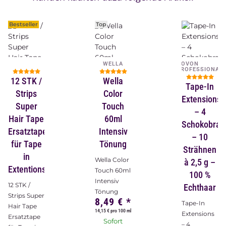
Bestseller
Top
WELLA
NOVON
PROFESSIONAL
12 STK /
Wella
Tape-In
Strips
Color
Extensions
Super
Touch
– 4
Hair Tape
60ml
Schokobrau
Ersatztape
Intensiv
– 10
für Tape
Tönung
Strähnen
in
Wella Color
à 2,5 g –
Extentions
Touch 60ml
100 %
Intensiv
12 STK /
Echthaar
Tönung
Strips Super
8,49 €
*
Tape-In
Hair Tape
14,15 € pro 100 ml
Extensions
Ersatztape
Sofort
– 4