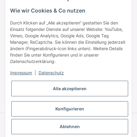
Samstag: 09:00 - 15:00 Uhr
Wie wir Cookies & Co nutzen
Durch Klicken auf „Alle akzeptieren“ gestatten Sie den
Einsatz folgender Dienste auf unserer Website: YouTube,
Informationen
Vimeo, Google Analytics, Google Ads, Google Tag
Manager, ReCaptcha. Sie können die Einstellung jederzeit
ändern (Fingerabdruck-Icon links unten). Weitere Details
Zahlung & Versand
finden Sie unter
Konfigurieren
und in unserer
Datenschutzerklärung
.
Impressum
|
Datenschutz
Alle akzeptieren
* Alle Preise inkl. gesetzlicher USt., zzgl.
Versand
Konfigurieren
© © 2025 HAAR PROFI – A brand of Novon Professional GmbH
Powered by
JTL-Shop
|
FIRE JTL-Shop Template
Ablehnen