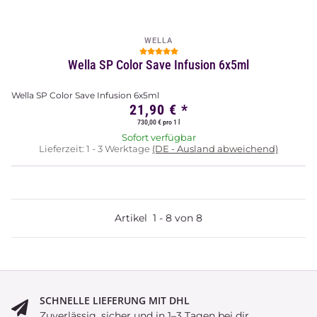
WELLA
Wella SP Color Save Infusion 6x5ml
Wella SP Color Save Infusion 6x5ml
21,90 €
*
730,00 € pro 1 l
Sofort verfügbar
Lieferzeit:
1 - 3 Werktage
(DE - Ausland abweichend)
Artikel
1
-
8
von
8
SCHNELLE LIEFERUNG MIT DHL
Zuverlässig, sicher und in 1–3 Tagen bei dir.