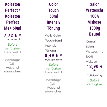
Koleston
Color
Salon
Perfect /
Touch
Watteschnu
Koleston
60ml
100%
Perfect
Intensiv
Viskose
Me+ 60ml
Tönung
1000g
Beutel
7,72 €
*
Wella Color
128,72 € pro 1 l
Touch 60ml
Comair
Sofort
Intensiv
Salon
verfügbar
Tönung
Watteschnur
Lieferzeit:
1
8,49 €
*
- 3
100%
Werktage
14,15 € pro 100 ml
Viskose
(DE -
Sofort
12,90 €
Ausland
verfügbar
*
abweichend)
Lieferzeit:
1
12,90 € pro 1 kg
- 3
Werktage
Sofort
(DE -
verfügbar
Ausland
abweichend)