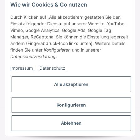
Wie wir Cookies & Co nutzen
Durch Klicken auf „Alle akzeptieren“ gestatten Sie den
Einsatz folgender Dienste auf unserer Website: YouTube,
Informationen
Vimeo, Google Analytics, Google Ads, Google Tag
Manager, ReCaptcha. Sie können die Einstellung jederzeit
ändern (Fingerabdruck-Icon links unten). Weitere Details
Zahlung & Versand
finden Sie unter
Konfigurieren
und in unserer
Datenschutzerklärung
.
Impressum
|
Datenschutz
Alle akzeptieren
* Alle Preise inkl. gesetzlicher USt., zzgl.
Versand
Konfigurieren
© © 2025 HAAR PROFI – A brand of Novon Professional GmbH
Powered by
JTL-Shop
|
FIRE JTL-Shop Template
Ablehnen