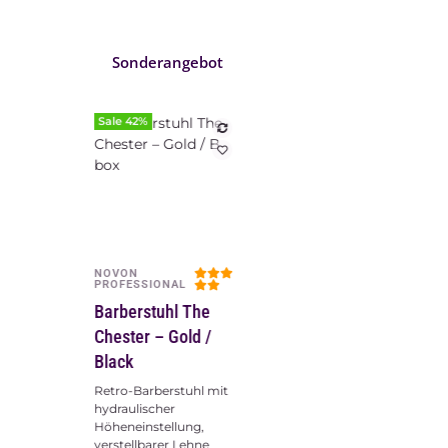
Sonderangebot
Sale 42%
NOVON
Vorschau
PROFESSIONAL
Barberstuhl The
Chester – Gold /
Black
Retro-Barberstuhl mit
hydraulischer
Höheneinstellung,
verstellbarer Lehne