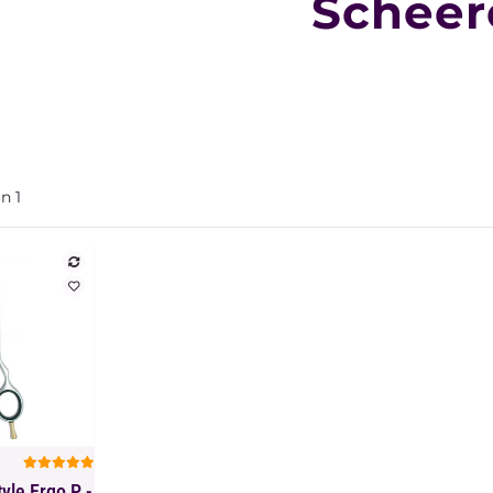
Scheer
on
1
chau
yle Ergo P -