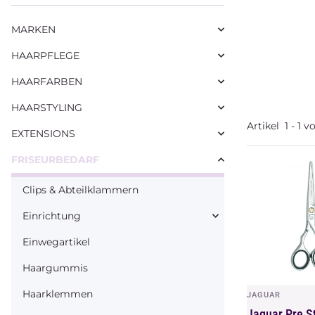
MARKEN
HAARPFLEGE
HAARFARBEN
HAARSTYLING
Artikel
1
-
1
v
EXTENSIONS
FRISEURBEDARF
Clips & Abteilklammern
Einrichtung
Einwegartikel
Haargummis
Haarklemmen
JAGUAR
Vors
Jaguar Pre St