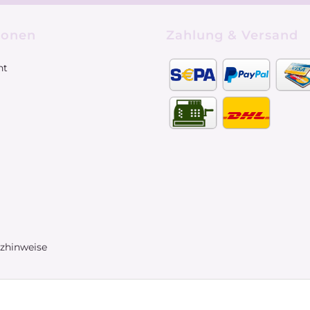
ionen
Zahlung & Versand
ht
tzhinweise