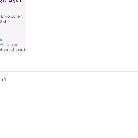
 Ergo poliert
Zoll
ar
3 Werktage
 abweichend)
on
1