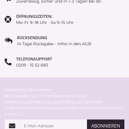
Zuverlässig, sicher und in 1–3 Tagen bei dir.
ÖFFNUNGSZEITEN:
Mo–Fr 9–18 Uhr · Sa 9–15 Uhr
RÜCKSENDUNG
14 Tage Rückgabe – Infos in den AGB
TELEFONSUPPORT
0209 - 15 52 683
Newsletter Abonnieren
Bitte senden Sie mir entsprechend Ihrer
Datenschutzerklärung
regelmäßig und jederzeit
widerruflich Informationen zu Ihrem Produktsortiment per
E-Mail zu.
E-Mail-Adresse
ABONNIEREN