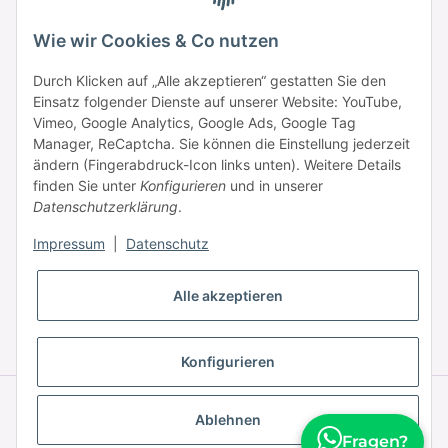
Samstag: 09:00 - 15:00 Uhr
Wie wir Cookies & Co nutzen
Durch Klicken auf „Alle akzeptieren“ gestatten Sie den
Einsatz folgender Dienste auf unserer Website: YouTube,
Informationen
Vimeo, Google Analytics, Google Ads, Google Tag
Manager, ReCaptcha. Sie können die Einstellung jederzeit
ändern (Fingerabdruck-Icon links unten). Weitere Details
Zahlung & Versand
finden Sie unter
Konfigurieren
und in unserer
Datenschutzerklärung
.
Impressum
|
Datenschutz
Alle akzeptieren
* Alle Preise inkl. gesetzlicher USt., zzgl.
Versand
Konfigurieren
© © 2025 HAAR PROFI – A brand of Novon Professional GmbH
Powered by
JTL-Shop
|
FIRE JTL-Shop Template
Ablehnen
Fragen?