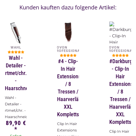
Kunden kauften dazu folgende Artikel:
WAHL
NOVON
NOVON
PROFESSIONAL
PROFESSIONAL
Wahl -
#4 - Clip-
#Darkburg
Detailer -
In Hair
- Clip-In
rtmet/chr.
Extensions
Hair
-
/ 8
Extensions
Haarschneidemaschine
Tressen /
/ 8
Wahl -
Haarverlängerung
Tressen /
Detailer -
XXL
Haarverlän
rtmet/chr. -
Komplettset
XXL
Haarschneidemaschine
Komplettset
89,90 €
Clip In Hair
*
Extensions
Clip In Hair