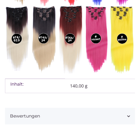
Inhalt:
Produkteigenschaft
Wert
140,00 g
Bewertungen