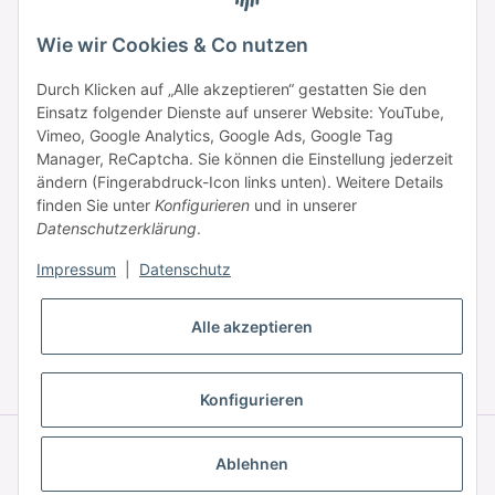
Samstag: 09:00 - 15:00 Uhr
Wie wir Cookies & Co nutzen
Durch Klicken auf „Alle akzeptieren“ gestatten Sie den
Einsatz folgender Dienste auf unserer Website: YouTube,
Informationen
Vimeo, Google Analytics, Google Ads, Google Tag
Manager, ReCaptcha. Sie können die Einstellung jederzeit
ändern (Fingerabdruck-Icon links unten). Weitere Details
Zahlung & Versand
finden Sie unter
Konfigurieren
und in unserer
Datenschutzerklärung
.
Impressum
|
Datenschutz
Alle akzeptieren
* Alle Preise inkl. gesetzlicher USt., zzgl.
Versand
Konfigurieren
© © 2025 HAAR PROFI – A brand of Novon Professional GmbH
Powered by
JTL-Shop
|
FIRE JTL-Shop Template
Ablehnen