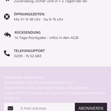
Zuverlässig, sicher und in 1–3 Tagen bei dir.
ÖFFNUNGSZEITEN:
Mo–Fr 9–18 Uhr · Sa 9–15 Uhr
RÜCKSENDUNG
14 Tage Rückgabe – Infos in den AGB
TELEFONSUPPORT
0209 - 15 52 683
Newsletter Abonnieren
Bitte senden Sie mir entsprechend Ihrer
Datenschutzerklärung
regelmäßig und jederzeit
widerruflich Informationen zu Ihrem Produktsortiment per
E-Mail zu.
E-Mail-Adresse
ABONNIEREN