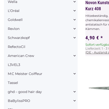
Wella
Novon Kunstst
Kurz 408
L‘Oréal
Hitzebeständig,
Goldwell
chemikalienresi
antistatisch fü
Revlon
Kämmen.
4,90 €
*
Schwarzkopf
Sofort verfügb
RefectoCil
Lieferzeit:
1 - 
(DE - Ausland
American Crew
L3VEL3
M:C Meister Coiffeur
Tassel
ghd – good hair day
BaBylissPRO