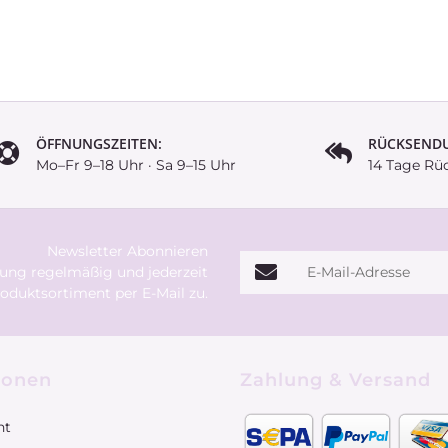
ÖFFNUNGSZEITEN:
RÜCKSEND
Mo–Fr 9–18 Uhr · Sa 9–15 Uhr
14 Tage Rü
Newsletter Abonnieren
E-Mail-Adresse
rung
regelmäßig und jederzeit
oduktsortiment per E-Mail zu.
ionen
Zahlung & Versand
ht