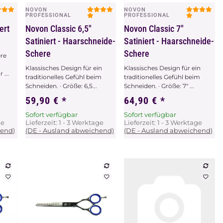
NOVON
NOVON
Vorschau
Vorschau
PROFESSIONAL
PROFESSIONAL
ert
Novon Classic 6,5"
Novon Classic 7"
Satiniert - Haarschneide-
Satiniert - Haarschneide-
Schere
Schere
re
Klassisches Design für ein
Klassisches Design für ein
 ...
traditionelles Gefühl beim
traditionelles Gefühl beim
Schneiden. · Größe: 6,5...
Schneiden. · Größe: 7" ...
59,90 €
*
64,90 €
*
Sofort verfügbar
Sofort verfügbar
ge
Lieferzeit:
1 - 3 Werktage
Lieferzeit:
1 - 3 Werktage
hend)
(DE - Ausland abweichend)
(DE - Ausland abweichend)