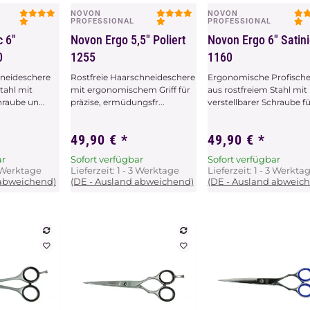
NOVON
NOVON
chau
Vorschau
Vorschau
PROFESSIONAL
PROFESSIONAL
c 6"
Novon Ergo 5,5" Poliert
Novon Ergo 6" Satini
0
1255
1160
hneideschere
Rostfreie Haarschneideschere
Ergonomische Profische
tahl mit
mit ergonomischem Griff für
aus rostfreiem Stahl mit
hraube un...
präzise, ermüdungsfr...
verstellbarer Schraube für
49,90 €
*
49,90 €
*
ar
Sofort verfügbar
Sofort verfügbar
3 Werktage
Lieferzeit:
1 - 3 Werktage
Lieferzeit:
1 - 3 Werkta
 abweichend)
(DE - Ausland abweichend)
(DE - Ausland abweic