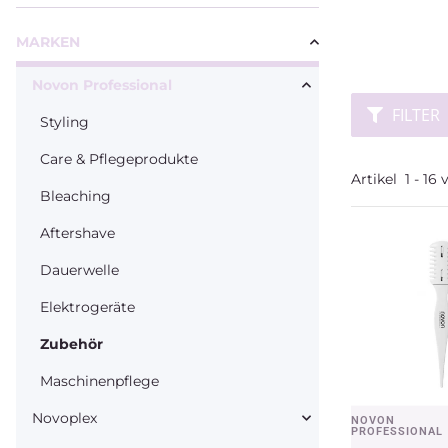
MARKEN
Novon Professional
FILTER
Styling
Care & Pflegeprodukte
Artikel
1
-
16
Bleaching
Aftershave
Dauerwelle
Elektrogeräte
Zubehör
Maschinenpflege
Novoplex
NOVON
Vors
PROFESSIONAL