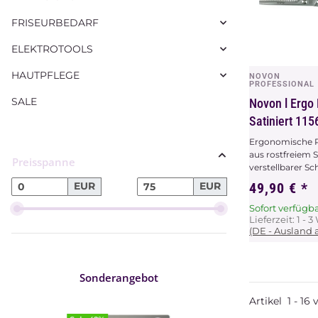
FRISEURBEDARF
ELEKTROTOOLS
HAUTPFLEGE
NOVON
Vors
PROFESSIONAL
SALE
Novon l Ergo E
Satiniert 115
Ergonomische P
aus rostfreiem S
Preisspanne
verstellbarer Sc
EUR
EUR
49,90 €
*
Sofort verfügb
Lieferzeit:
1 - 
(DE - Ausland
Sonderangebot
Artikel
1
-
16