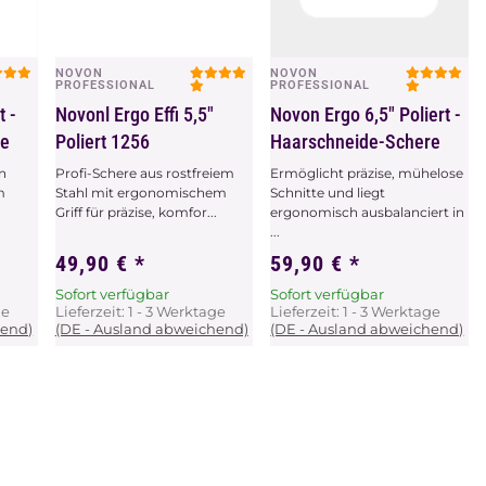
NOVON
NOVON
Vorschau
Vorschau
PROFESSIONAL
PROFESSIONAL
t -
Novonl Ergo Effi 5,5"
Novon Ergo 6,5" Poliert -
re
Poliert 1256
Haarschneide-Schere
in
Profi-Schere aus rostfreiem
Ermöglicht präzise, mühelose
m
Stahl mit ergonomischem
Schnitte und liegt
Griff für präzise, komfor...
ergonomisch ausbalanciert in
...
49,90 €
*
59,90 €
*
Sofort verfügbar
Sofort verfügbar
ge
Lieferzeit:
1 - 3 Werktage
Lieferzeit:
1 - 3 Werktage
hend)
(DE - Ausland abweichend)
(DE - Ausland abweichend)