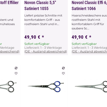
off Effilier
Novon Classic 5,5"
Novonl Classic Effi 6
Satiniert 1055
Satiniert 1066
Liefert präzise Schnitte mit
Haarschneideschere aus
stent und
komfortablem Griff – aus
rostfreiem Stahl mit
r müheloses
rostfreiem Stahl und in...
komfortablem Griff für
saubere Sc...
49,90 €
*
49,90 €
*
ar
Sofort verfügbar
Sofort verfügbar
3 Werktage
Lieferzeit:
1 - 3 Werktage
Lieferzeit:
1 - 3 Werkta
 abweichend)
(DE - Ausland abweichend)
(DE - Ausland abweic