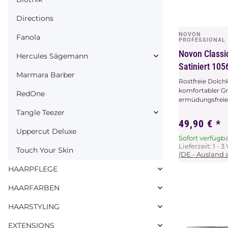
Directions
NOVON
Vors
Fanola
PROFESSIONAL
Novon Classic
Hercules Sägemann
Satiniert 105
Marmara Barber
Rostfreie Dolch
komfortabler Grif
RedOne
ermüdungsfreie 
Tangle Teezer
49,90 €
*
Uppercut Deluxe
Sofort verfügb
Lieferzeit:
1 - 
Touch Your Skin
(DE - Ausland
HAARPFLEGE
HAARFARBEN
HAARSTYLING
EXTENSIONS