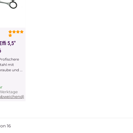
chau
ffi 5,5"
6
rofischere
tahl mit
hraube und ...
ar
3 Werktage
 abweichend)
von
16