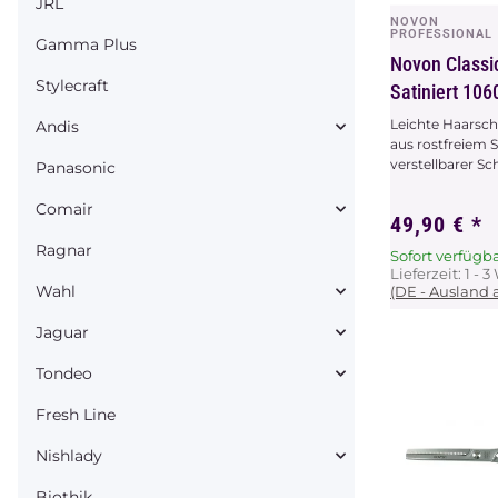
JRL
NOVON
Vors
PROFESSIONAL
Gamma Plus
Novon Classi
Stylecraft
Satiniert 106
Leichte Haarsc
Andis
aus rostfreiem S
verstellbarer Sc
Panasonic
Comair
49,90 €
*
Ragnar
Sofort verfügb
Lieferzeit:
1 - 
Wahl
(DE - Ausland
Jaguar
Tondeo
Fresh Line
Nishlady
Biothik